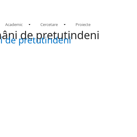
N
Academic
Cercetare
Proiecte
âni de pretutindeni
 de pretutindeni