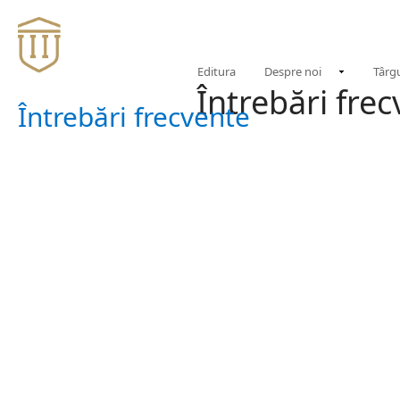
Editura
Despre noi
Târgu
Întrebări fre
Întrebări frecvente