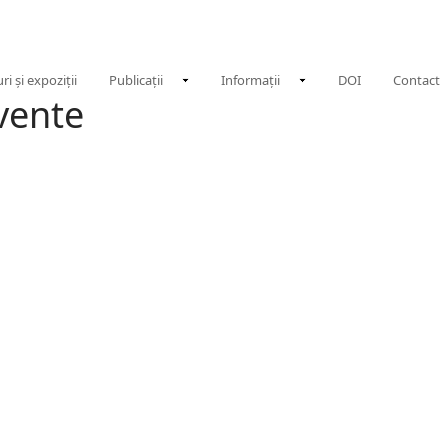
ri și expoziții
Publicații
Informații
DOI
Contact
cvente