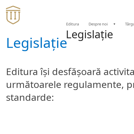
Editura
Despre noi
Târgu
Legislație
Legislație
Editura își desfășoară activi
următoarele regulamente, pr
standarde: