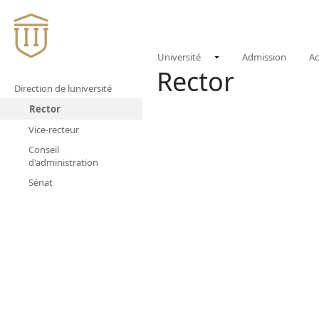
(CURREN
NOUVELLES
E
Université
Admission
A
Rector
Direction de luniversité
Rector
Vice-recteur
Conseil
d'administration
Sénat